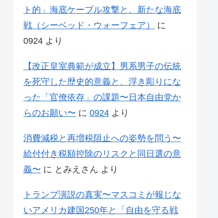
ト的」海底ケーブル攻撃と、新たな海底
戦（シーベッド・ウォーフェア）
に
0924
より
【改正皇室典範が成立】男系男子の伝統
を死守した歴史的意義と、浮き彫りにな
った「官僚依存」の課題〜日本自由党か
らのお願い〜
に
0924
より
消費減税と再増税阻止への姿勢を問う〜
給付付き税額控除のリスクと同日選の意
義〜
に
とみえさん
より
トランプ演説の真実〜マスコミが報じな
いアメリカ建国250年と「自由を守る戦