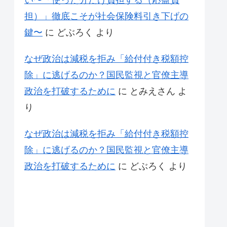
い〜「使った分だけ負担する（応益負
担）」徹底こそが社会保険料引き下げの
鍵〜
に
どぶろく
より
なぜ政治は減税を拒み「給付付き税額控
除」に逃げるのか？国民監視と官僚主導
政治を打破するために
に
とみえさん
よ
り
なぜ政治は減税を拒み「給付付き税額控
除」に逃げるのか？国民監視と官僚主導
政治を打破するために
に
どぶろく
より