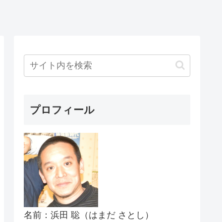
プロフィール
名前：浜田 聡（はまだ さとし）