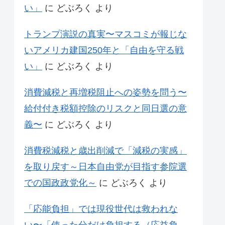
い」
に
どぶろく
より
トランプ演説の真実〜マスコミが報じな
いアメリカ建国250年と「自由を守る戦
い」
に
どぶろく
より
消費減税と再増税阻止への姿勢を問う〜
給付付き税額控除のリスクと同日選の意
義〜
に
どぶろく
より
消費税減税と歳出削減で「減税の実感」
を取り戻す～日本自由党が目指す参院選
での国政政党化～
に
どぶろく
より
「応能負担」では現役世代は救われな