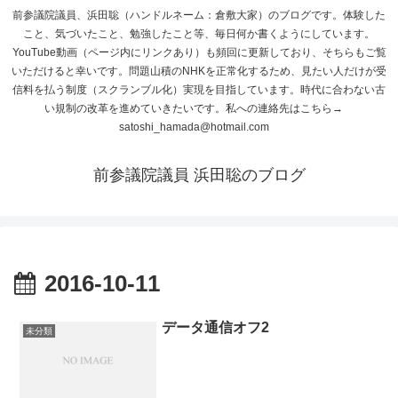
前参議院議員、浜田聡（ハンドルネーム：倉敷大家）のブログです。体験した
こと、気づいたこと、勉強したこと等、毎日何か書くようにしています。
YouTube動画（ページ内にリンクあり）も頻回に更新しており、そちらもご覧
いただけると幸いです。問題山積のNHKを正常化するため、見たい人だけが受
信料を払う制度（スクランブル化）実現を目指しています。時代に合わない古
い規制の改革を進めていきたいです。私への連絡先はこちら→
satoshi_hamada@hotmail.com
前参議院議員 浜田聡のブログ
2016-10-11
データ通信オフ2
未分類