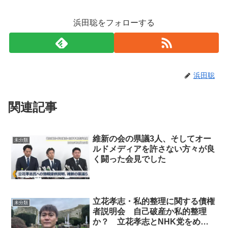
浜田聡をフォローする
浜田聡
関連記事
維新の会の県議3人、そしてオー
未分類
ルドメディアを許さない方々が良
く闘った会見でした
立花孝志・私的整理に関する債権
未分類
者説明会 自己破産か私的整理
か？ 立花孝志とNHK党をめぐ