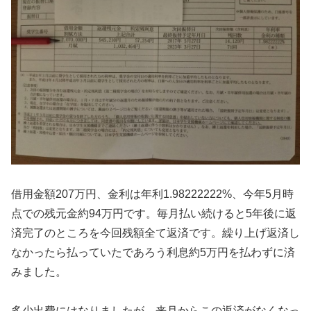
借用金額207万円、金利は年利1.98222222%、今年5月時
点での残元金約94万円です。毎月払い続けると5年後に返
済完了のところを今回残額全て返済です。繰り上げ返済し
なかったら払っていたであろう利息約5万円を払わずに済
みました。
多少出費にはなりましたが、来月からこの返済がなくなっ