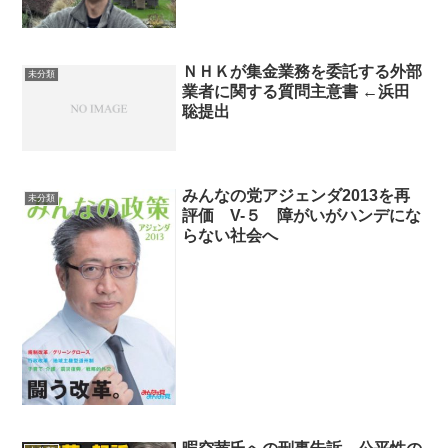
るお金の問題
ＮＨＫが集金業務を委託する外部
未分類
業者に関する質問主意書 ←浜田
聡提出
みんなの党アジェンダ2013を再
未分類
評価 V-５ 障がいがハンデにな
らない社会へ