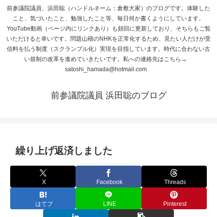
前参議院議員、浜田聡（ハンドルネーム：倉敷大家）のブログです。体験した
こと、気づいたこと、勉強したこと等、毎日何か書くようにしています。
YouTube動画（ページ内にリンクあり）も頻回に更新しており、そちらもご覧
いただけると幸いです。問題山積のNHKを正常化するため、見たい人だけが受
信料を払う制度（スクランブル化）実現を目指しています。時代に合わない古
い規制の改革を進めていきたいです。私への連絡先はこちら→
satoshi_hamada@hotmail.com
前参議院議員 浜田聡のブログ
繰り上げ返済しました
X
Facebook
Threads
はてブ
LINE
Pinterest