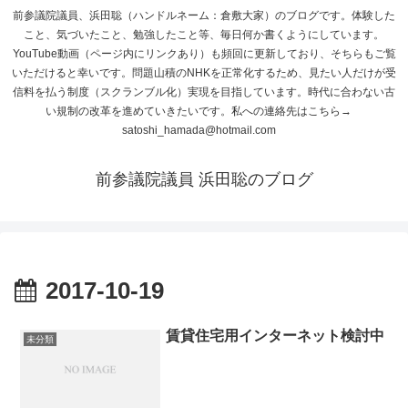
前参議院議員、浜田聡（ハンドルネーム：倉敷大家）のブログです。体験した
こと、気づいたこと、勉強したこと等、毎日何か書くようにしています。
YouTube動画（ページ内にリンクあり）も頻回に更新しており、そちらもご覧
いただけると幸いです。問題山積のNHKを正常化するため、見たい人だけが受
信料を払う制度（スクランブル化）実現を目指しています。時代に合わない古
い規制の改革を進めていきたいです。私への連絡先はこちら→
satoshi_hamada@hotmail.com
前参議院議員 浜田聡のブログ
2017-10-19
賃貸住宅用インターネット検討中
未分類