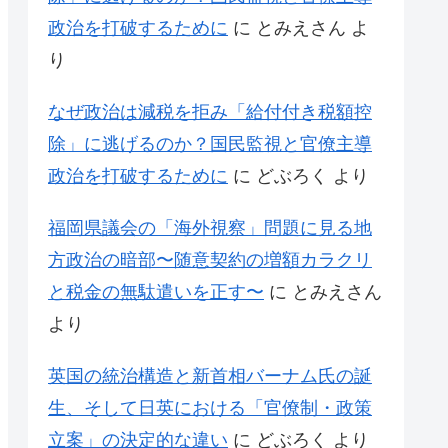
政治を打破するために
に
とみえさん
よ
り
なぜ政治は減税を拒み「給付付き税額控
除」に逃げるのか？国民監視と官僚主導
政治を打破するために
に
どぶろく
より
福岡県議会の「海外視察」問題に見る地
方政治の暗部〜随意契約の増額カラクリ
と税金の無駄遣いを正す〜
に
とみえさん
より
英国の統治構造と新首相バーナム氏の誕
生、そして日英における「官僚制・政策
立案」の決定的な違い
に
どぶろく
より