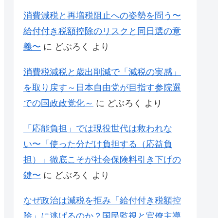
消費減税と再増税阻止への姿勢を問う〜
給付付き税額控除のリスクと同日選の意
義〜
に
どぶろく
より
消費税減税と歳出削減で「減税の実感」
を取り戻す～日本自由党が目指す参院選
での国政政党化～
に
どぶろく
より
「応能負担」では現役世代は救われな
い〜「使った分だけ負担する（応益負
担）」徹底こそが社会保険料引き下げの
鍵〜
に
どぶろく
より
なぜ政治は減税を拒み「給付付き税額控
除」に逃げるのか？国民監視と官僚主導