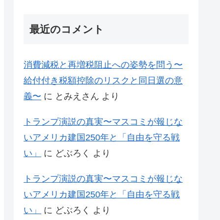
最近のコメント
消費減税と再増税阻止への姿勢を問う〜
給付付き税額控除のリスクと同日選の意
義〜
に
とみえさん
より
トランプ演説の真実〜マスコミが報じな
いアメリカ建国250年と「自由を守る戦
い」
に
どぶろく
より
トランプ演説の真実〜マスコミが報じな
いアメリカ建国250年と「自由を守る戦
い」
に
どぶろく
より