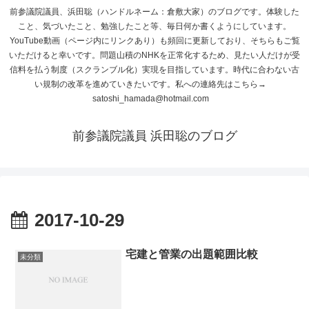
前参議院議員、浜田聡（ハンドルネーム：倉敷大家）のブログです。体験した
こと、気づいたこと、勉強したこと等、毎日何か書くようにしています。
YouTube動画（ページ内にリンクあり）も頻回に更新しており、そちらもご覧
いただけると幸いです。問題山積のNHKを正常化するため、見たい人だけが受
信料を払う制度（スクランブル化）実現を目指しています。時代に合わない古
い規制の改革を進めていきたいです。私への連絡先はこちら→
satoshi_hamada@hotmail.com
前参議院議員 浜田聡のブログ
2017-10-29
宅建と管業の出題範囲比較
未分類