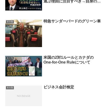
選ぶ理由に注目すべき→自身の支
持率
特急サンダーバードのグリーン車
未分類
米国の2対1ルールとカナダの
未分類
One-for-One Ruleについて
ビジネス会計検定
未分類