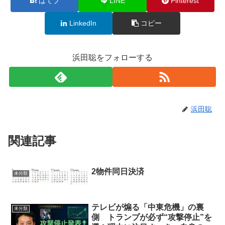
はてブ
LINE
Pinterest
LinkedIn
コピー
浜田聡をフォローする
浜田聡
関連記事
2物件同日決済
未分類
テレビが煽る「中東危機」の裏
未分類
側 トランプが必ず“攻撃停止”を