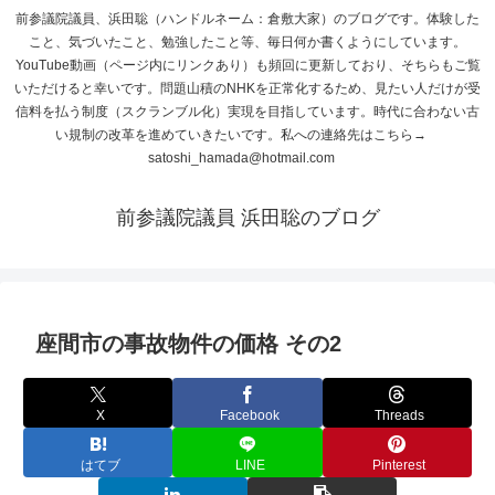
前参議院議員、浜田聡（ハンドルネーム：倉敷大家）のブログです。体験した
こと、気づいたこと、勉強したこと等、毎日何か書くようにしています。
YouTube動画（ページ内にリンクあり）も頻回に更新しており、そちらもご覧
いただけると幸いです。問題山積のNHKを正常化するため、見たい人だけが受
信料を払う制度（スクランブル化）実現を目指しています。時代に合わない古
い規制の改革を進めていきたいです。私への連絡先はこちら→
satoshi_hamada@hotmail.com
前参議院議員 浜田聡のブログ
座間市の事故物件の価格 その2
X
Facebook
Threads
はてブ
LINE
Pinterest