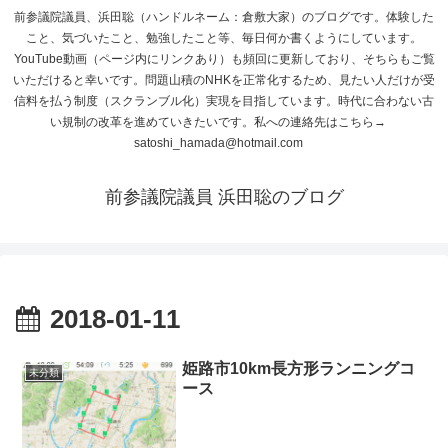
前参議院議員、浜田聡（ハンドルネーム：倉敷大家）のブログです。体験した
こと、気づいたこと、勉強したこと等、毎日何か書くようにしています。
YouTube動画（ページ内にリンクあり）も頻回に更新しており、そちらもご覧
いただけると幸いです。問題山積のNHKを正常化するため、見たい人だけが受
信料を払う制度（スクランブル化）実現を目指しています。時代に合わない古
い規制の改革を進めていきたいです。私への連絡先はこちら→
satoshi_hamada@hotmail.com
前参議院議員 浜田聡のブログ
2018-01-11
姫路市10km長方形ランニングコ
未分類
ース