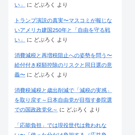
い」
に
どぶろく
より
トランプ演説の真実〜マスコミが報じな
いアメリカ建国250年と「自由を守る戦
い」
に
どぶろく
より
消費減税と再増税阻止への姿勢を問う〜
給付付き税額控除のリスクと同日選の意
義〜
に
どぶろく
より
消費税減税と歳出削減で「減税の実感」
を取り戻す～日本自由党が目指す参院選
での国政政党化～
に
どぶろく
より
「応能負担」では現役世代は救われな