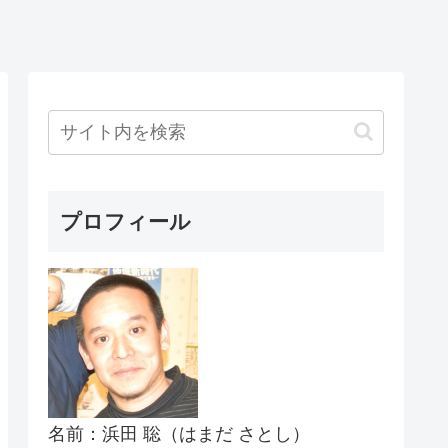
プロフィール
名前：浜田 聡（はまだ さとし）