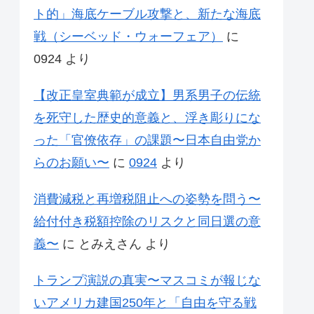
ト的」海底ケーブル攻撃と、新たな海底
戦（シーベッド・ウォーフェア）
に
0924
より
【改正皇室典範が成立】男系男子の伝統
を死守した歴史的意義と、浮き彫りにな
った「官僚依存」の課題〜日本自由党か
らのお願い〜
に
0924
より
消費減税と再増税阻止への姿勢を問う〜
給付付き税額控除のリスクと同日選の意
義〜
に
とみえさん
より
トランプ演説の真実〜マスコミが報じな
いアメリカ建国250年と「自由を守る戦