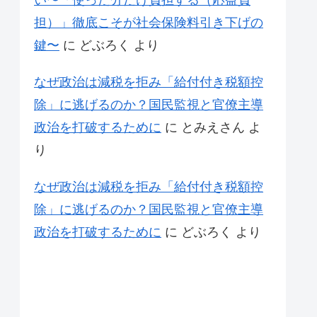
い〜「使った分だけ負担する（応益負
担）」徹底こそが社会保険料引き下げの
鍵〜
に
どぶろく
より
なぜ政治は減税を拒み「給付付き税額控
除」に逃げるのか？国民監視と官僚主導
政治を打破するために
に
とみえさん
よ
り
なぜ政治は減税を拒み「給付付き税額控
除」に逃げるのか？国民監視と官僚主導
政治を打破するために
に
どぶろく
より