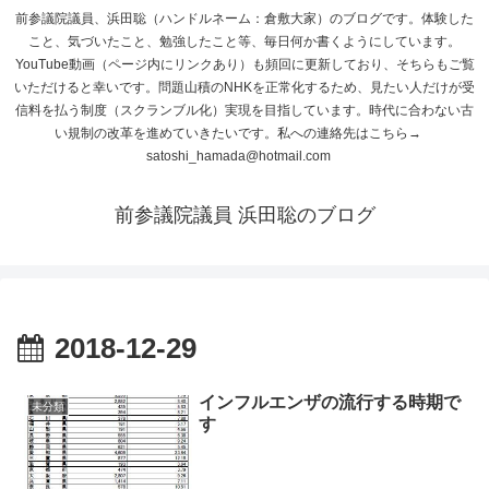
前参議院議員、浜田聡（ハンドルネーム：倉敷大家）のブログです。体験した
こと、気づいたこと、勉強したこと等、毎日何か書くようにしています。
YouTube動画（ページ内にリンクあり）も頻回に更新しており、そちらもご覧
いただけると幸いです。問題山積のNHKを正常化するため、見たい人だけが受
信料を払う制度（スクランブル化）実現を目指しています。時代に合わない古
い規制の改革を進めていきたいです。私への連絡先はこちら→
satoshi_hamada@hotmail.com
前参議院議員 浜田聡のブログ
2018-12-29
インフルエンザの流行する時期で
未分類
す