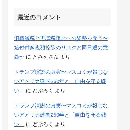
最近のコメント
消費減税と再増税阻止への姿勢を問う〜
給付付き税額控除のリスクと同日選の意
義〜
に
とみえさん
より
トランプ演説の真実〜マスコミが報じな
いアメリカ建国250年と「自由を守る戦
い」
に
どぶろく
より
トランプ演説の真実〜マスコミが報じな
いアメリカ建国250年と「自由を守る戦
い」
に
どぶろく
より