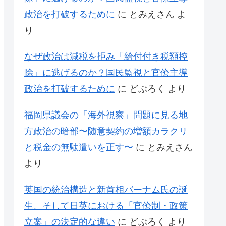
政治を打破するために
に
とみえさん
よ
り
なぜ政治は減税を拒み「給付付き税額控
除」に逃げるのか？国民監視と官僚主導
政治を打破するために
に
どぶろく
より
福岡県議会の「海外視察」問題に見る地
方政治の暗部〜随意契約の増額カラクリ
と税金の無駄遣いを正す〜
に
とみえさん
より
英国の統治構造と新首相バーナム氏の誕
生、そして日英における「官僚制・政策
立案」の決定的な違い
に
どぶろく
より