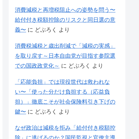
消費減税と再増税阻止への姿勢を問う〜
給付付き税額控除のリスクと同日選の意
義〜
に
どぶろく
より
消費税減税と歳出削減で「減税の実感」
を取り戻す～日本自由党が目指す参院選
での国政政党化～
に
どぶろく
より
「応能負担」では現役世代は救われな
い〜「使った分だけ負担する（応益負
担）」徹底こそが社会保険料引き下げの
鍵〜
に
どぶろく
より
なぜ政治は減税を拒み「給付付き税額控
除」に逃げるのか？国民監視と官僚主導