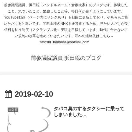
前参議院議員、浜田聡（ハンドルネーム：倉敷大家）のブログです。体験した
こと、気づいたこと、勉強したこと等、毎日何か書くようにしています。
YouTube動画（ページ内にリンクあり）も頻回に更新しており、そちらもご覧
いただけると幸いです。問題山積のNHKを正常化するため、見たい人だけが受
信料を払う制度（スクランブル化）実現を目指しています。時代に合わない古
い規制の改革を進めていきたいです。私への連絡先はこちら→
satoshi_hamada@hotmail.com
前参議院議員 浜田聡のブログ
2019-02-10
タバコ臭のするタクシーに乗って
未分類
しまいました…