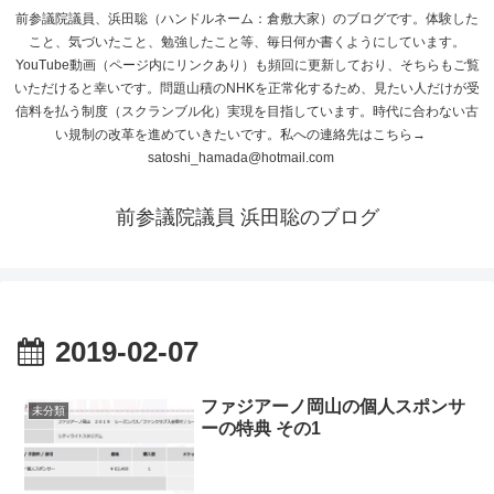
前参議院議員、浜田聡（ハンドルネーム：倉敷大家）のブログです。体験した
こと、気づいたこと、勉強したこと等、毎日何か書くようにしています。
YouTube動画（ページ内にリンクあり）も頻回に更新しており、そちらもご覧
いただけると幸いです。問題山積のNHKを正常化するため、見たい人だけが受
信料を払う制度（スクランブル化）実現を目指しています。時代に合わない古
い規制の改革を進めていきたいです。私への連絡先はこちら→
satoshi_hamada@hotmail.com
前参議院議員 浜田聡のブログ
2019-02-07
ファジアーノ岡山の個人スポンサ
未分類
ーの特典 その1