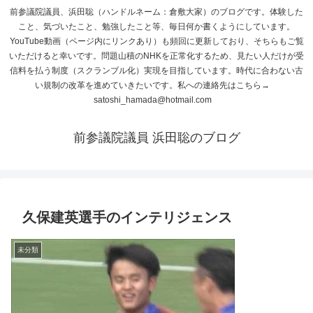
前参議院議員、浜田聡（ハンドルネーム：倉敷大家）のブログです。体験した
こと、気づいたこと、勉強したこと等、毎日何か書くようにしています。
YouTube動画（ページ内にリンクあり）も頻回に更新しており、そちらもご覧
いただけると幸いです。問題山積のNHKを正常化するため、見たい人だけが受
信料を払う制度（スクランブル化）実現を目指しています。時代に合わない古
い規制の改革を進めていきたいです。私への連絡先はこちら→
satoshi_hamada@hotmail.com
前参議院議員 浜田聡のブログ
久保建英選手のインテリジェンス
未分類