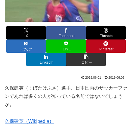
X
Facebook
Threads
はてブ
LINE
Pinterest
LinkedIn
コピー
2019.06.01
2019.06.02
久保建英（くぼたけふさ）選手、日本国内のサッカーファ
ンであれば多くの人が知っている名前ではないでしょう
か。
久保建英（Wikipedia）