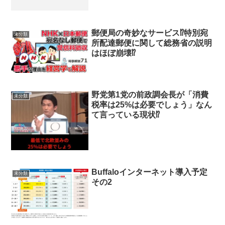
郵便局の奇妙なサービス⁉特別宛
未分類
所配達郵便に関して総務省の説明
はほぼ崩壊⁉
野党第1党の前政調会長が「消費
未分類
税率は25%は必要でしょう」なん
て言っている現状⁉
Buffaloインターネット導入予定
未分類
その2