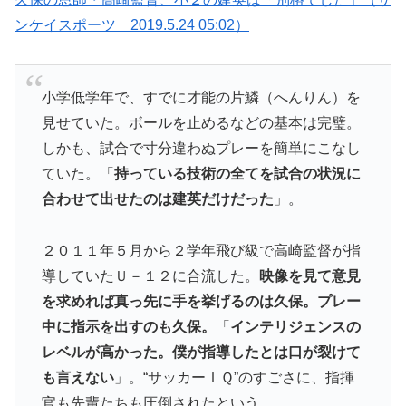
ンケイスポーツ 2019.5.24 05:02）
小学低学年で、すでに才能の片鱗（へんりん）を
見せていた。ボールを止めるなどの基本は完璧。
しかも、試合で寸分違わぬプレーを簡単にこなし
ていた。「
持っている技術の全てを試合の状況に
合わせて出せたのは建英だけだった
」。
２０１１年５月から２学年飛び級で高崎監督が指
導していたＵ－１２に合流した。
映像を見て意見
を求めれば真っ先に手を挙げるのは久保。プレー
中に指示を出すのも久保。
「
インテリジェンスの
レベルが高かった。僕が指導したとは口が裂けて
も言えない
」。“サッカーＩＱ”のすごさに、指揮
官も先輩たちも圧倒されたという。