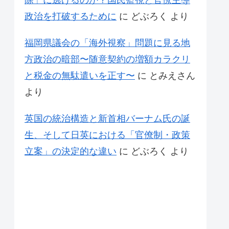
除」に逃げるのか？国民監視と官僚主導
政治を打破するために
に
どぶろく
より
福岡県議会の「海外視察」問題に見る地
方政治の暗部〜随意契約の増額カラクリ
と税金の無駄遣いを正す〜
に
とみえさん
より
英国の統治構造と新首相バーナム氏の誕
生、そして日英における「官僚制・政策
立案」の決定的な違い
に
どぶろく
より