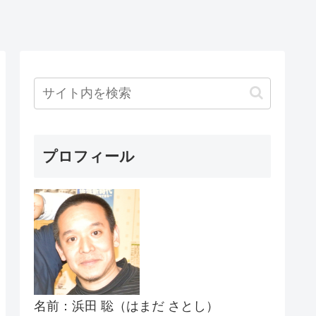
プロフィール
名前：浜田 聡（はまだ さとし）