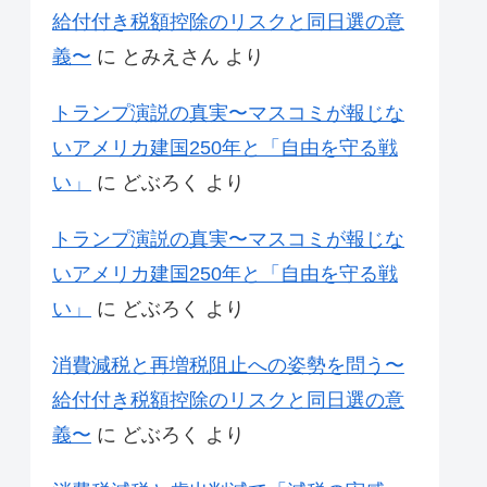
給付付き税額控除のリスクと同日選の意
義〜
に
とみえさん
より
トランプ演説の真実〜マスコミが報じな
いアメリカ建国250年と「自由を守る戦
い」
に
どぶろく
より
トランプ演説の真実〜マスコミが報じな
いアメリカ建国250年と「自由を守る戦
い」
に
どぶろく
より
消費減税と再増税阻止への姿勢を問う〜
給付付き税額控除のリスクと同日選の意
義〜
に
どぶろく
より