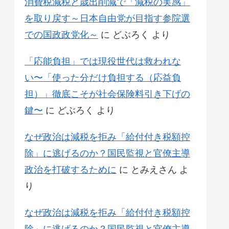
消費税減税と歳出削減で「減税の実感」
を取り戻す～日本自由党が目指す参院選
での国政政党化～
に
どぶろく
より
「応能負担」では現役世代は救われな
い〜「使った分だけ負担する（応益負
担）」徹底こそが社会保険料引き下げの
鍵〜
に
どぶろく
より
なぜ政治は減税を拒み「給付付き税額控
除」に逃げるのか？国民監視と官僚主導
政治を打破するために
に
とみえさん
よ
り
なぜ政治は減税を拒み「給付付き税額控