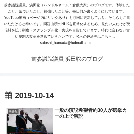
前参議院議員、浜田聡（ハンドルネーム：倉敷大家）のブログです。体験した
こと、気づいたこと、勉強したこと等、毎日何か書くようにしています。
YouTube動画（ページ内にリンクあり）も頻回に更新しており、そちらもご覧
いただけると幸いです。問題山積のNHKを正常化するため、見たい人だけが受
信料を払う制度（スクランブル化）実現を目指しています。時代に合わない古
い規制の改革を進めていきたいです。私への連絡先はこちら→
satoshi_hamada@hotmail.com
前参議院議員 浜田聡のブログ
2019-10-14
一般の演説希望者約30人が選挙カ
未分類
ーの上で演説