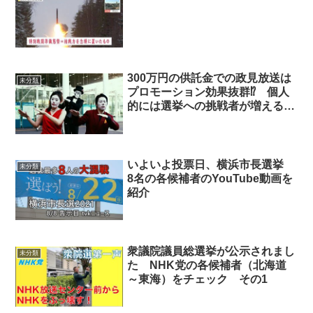
300万円の供託金での政見放送は
未分類
プロモーション効果抜群⁉ 個人
的には選挙への挑戦者が増えるこ
とは大歓迎
いよいよ投票日、横浜市長選挙
未分類
8名の各候補者のYouTube動画を
紹介
衆議院議員総選挙が公示されまし
未分類
た NHK党の各候補者（北海道
～東海）をチェック その1