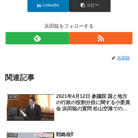
LinkedIn
コピー
浜田聡をフォローする
浜田聡
関連記事
2021年4月12日 参議院 国と地方
未分類
の行政の役割分担に関する小委員
会 浜田聡の質問 松山空港での米
軍による管制権について、等
戦略核⁉
未分類