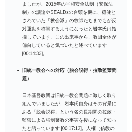
ましたが、2015年の平和安全法制（安保法
制）の議論やSEALDsの台頭を機に、穏健と
されていた「教会派」の牧師たちまでもが反
対運動を称賛するようになったと岩本氏は指
摘しています。この出来事から、教団全体が
偏向していると気づいたと述べています
[00:14:33]。
旧統一教会への対応（脱会説得・拉致監禁問
題）
日本基督教団は旧統一教会問題に激しく取り
組んでいましたが、岩本氏自身はその背景に
ある「脱会説得」という名の長期間の拉致・
監禁による強制棄教の事実を後になって知っ
たと語っています [00:17:12]。人権（信教の