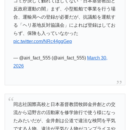
コミが決して触れてほしくない「日本基督教団と
反政府運動の闇」まず、小型船舶で事業を行う場
合、運輸局への登録が必要だが、抗議船を運航す
る「ヘリ基地反対協議会」によれば登録はしてお
らず、保険も入っていなかった
pic.twitter.com/NRc44ggGep
— @airi_fact_555 (@airi_fact_555)
March 30,
2026
同志社国際高校と日本基督教団牧師金井創との交
流から辺野古の活動家を修学旅行で使う様になっ
たみたいだが、金井創は公道で違法な検問を平気
でする人物。違法が平気な人物がコンプライスや