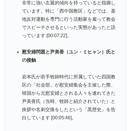
非常に強い左翼的傾向を持っていると指摘し
ています。特に「西中国教区」などでは、基
地反対運動を専門に行う活動家を雇って教会
でスピーチさせるといった実態があったと語
っています [00:07:22]。
慰安婦問題と尹美香（ユン・ミヒャン）氏と
の接触
岩本氏が若手牧師時代に所属していた四国教
区の「社会部」が慰安婦集会を主催した際、
韓国から元慰安婦とされる人々を連れてきた
尹美香氏（当時、牧師と紹介されていた）と
挨拶や名刺交換をしたという「黒歴史」を告
白しています [00:05:46]。