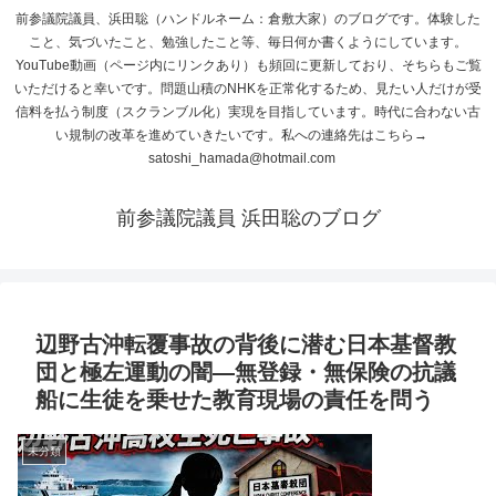
前参議院議員、浜田聡（ハンドルネーム：倉敷大家）のブログです。体験した
こと、気づいたこと、勉強したこと等、毎日何か書くようにしています。
YouTube動画（ページ内にリンクあり）も頻回に更新しており、そちらもご覧
いただけると幸いです。問題山積のNHKを正常化するため、見たい人だけが受
信料を払う制度（スクランブル化）実現を目指しています。時代に合わない古
い規制の改革を進めていきたいです。私への連絡先はこちら→
satoshi_hamada@hotmail.com
前参議院議員 浜田聡のブログ
辺野古沖転覆事故の背後に潜む日本基督教
団と極左運動の闇―無登録・無保険の抗議
船に生徒を乗せた教育現場の責任を問う
未分類