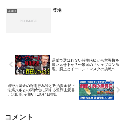
登場
未分類
選挙で選ばれない特権階級から主導権を
奪い返せるか？〜米国の「シェブロン法
理」廃止とイーロン・マスクの挑戦〜
辺野古基金の寄附行為等と政治資金規正
法第八条との関係性に関する質問主意書
←浜田聡 令和6年10月4日提出
コメント