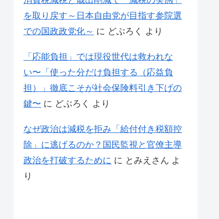
消費税減税と歳出削減で「減税の実感」
を取り戻す～日本自由党が目指す参院選
での国政政党化～
に
どぶろく
より
「応能負担」では現役世代は救われな
い〜「使った分だけ負担する（応益負
担）」徹底こそが社会保険料引き下げの
鍵〜
に
どぶろく
より
なぜ政治は減税を拒み「給付付き税額控
除」に逃げるのか？国民監視と官僚主導
政治を打破するために
に
とみえさん
よ
り