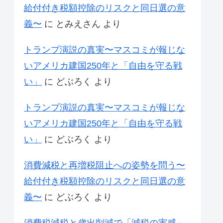
給付付き税額控除のリスクと同日選の意
義〜
に
とみえさん
より
トランプ演説の真実〜マスコミが報じな
いアメリカ建国250年と「自由を守る戦
い」
に
どぶろく
より
トランプ演説の真実〜マスコミが報じな
いアメリカ建国250年と「自由を守る戦
い」
に
どぶろく
より
消費減税と再増税阻止への姿勢を問う〜
給付付き税額控除のリスクと同日選の意
義〜
に
どぶろく
より