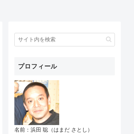
プロフィール
名前：浜田 聡（はまだ さとし）