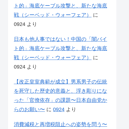
ト的」海底ケーブル攻撃と、新たな海底
戦（シーベッド・ウォーフェア）
に
0924
より
日本も他人事ではない！中国の「闇バイ
ト的」海底ケーブル攻撃と、新たな海底
戦（シーベッド・ウォーフェア）
に
0924
より
【改正皇室典範が成立】男系男子の伝統
を死守した歴史的意義と、浮き彫りにな
った「官僚依存」の課題〜日本自由党か
らのお願い〜
に
0924
より
消費減税と再増税阻止への姿勢を問う〜