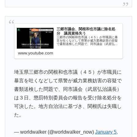
三郷市議会、関根和也市議に除名処
分 議員資格失う
三郷市の関根和也市議（４５）が市職員に暴
言を吐くなどして県警が威力業務妨害の容疑
で書類送検した問題で、同市議会（武居弘治
議長）は３日、懲罰特別委員会の報告を受け
除名処分を可決した。地方自治法に基づき、
www.youtube.com
関根氏は失職した。不服があれば県知事に
申...
埼玉県三郷市の関根和也市議（４５）が市職員に
暴言を吐くなどして県警が威力業務妨害の容疑で
書類送検した問題で、同市議会（武居弘治議長）
は３日、懲罰特別委員会の報告を受け除名処分を
可決した。地方自治法に基づき、関根氏は失職し
た。
— worldwalker (@worldwalker_now)
January 5,