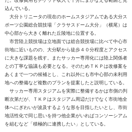
た。改修費用もチケット収入で十分にまかなえる範囲と見
込んでいる。
大分トリニータの現在のホームスタジアムである大分ス
ポーツ公園総合競技場「クラサスドーム大分」（横尾）は
中心部から大きく離れた丘陵地に位置する。
市営陸上競技場は立地面では総合競技場に比べて中心市
街地に近いものの、大分駅から徒歩４０分程度とアクセス
に大きな課題を残す。またサッカー専用化には陸上関係者
との丁寧な協議も必要となる。そのためＴＫＰは改修案を
あくまで一つの候補とし、これ以外にも市中心部の未利用
地への整備など複数のプランを提案したと説明している。
サッカー専用スタジアムを実際に整備するかは市側の判
断次第だが、ＴＫＰはスタジアム周辺だけでなく市街地全
体へにぎわいが波及するような形を目指したいとし、市街
地活性化で同じ思いを持つ他企業がいればコンソーシアム
を組むなど「積極的に連携したい」としている。