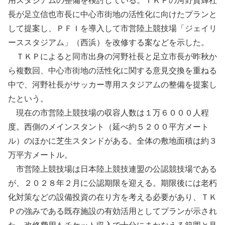
用スタジアムの整備を検討している。ＴＫＰの河野貴輝社
長が足立信也市長に中心市街地の活性化に向けたプランと
して提案し、ＰＦＩを導入して市営陸上競技場「ジェイリ
ーススタジアム」（西浜）を改修する案などを示した。
ＴＫＰによると同市出身の河野社長と足立市長が昨秋か
ら複数回、中心市街地の活性化に関する意見交換を重ねる
中で、河野社長がサッカー専用スタジアムの整備を提案し
たという。
現在の市営陸上競技場の収容人数は１万６０００人程
度。西側のメインスタント（延べ約５２００平方メート
ル）のほかに芝生スタンドがある。全体の敷地面積は約３
万平方メートル。
市営陸上競技場は日本陸上競技連盟の公認競技場である
が、２０２８年２月に公認期限を迎える。期限後には老朽
化対策などの設備投資の在り方を考える必要があり、ＴＫ
Ｐの強みである既存施設の有効活用としてプランが示され