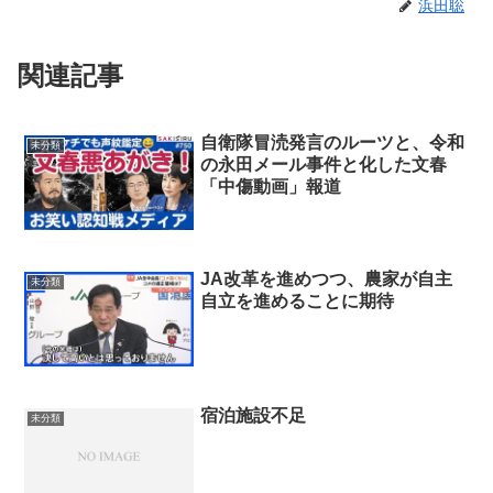
浜田聡
関連記事
自衛隊冒涜発言のルーツと、令和
未分類
の永田メール事件と化した文春
「中傷動画」報道
JA改革を進めつつ、農家が自主
未分類
自立を進めることに期待
宿泊施設不足
未分類