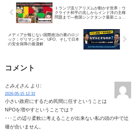
トランプ流リアリズムが動かす世界：ウ
クライナ和平の兆しからインド洋の主権
問題まで―救国シンクタンク最新ニュー
ス解説レポートから
メディアが報じない国際政治の裏のロジ
ック：ゲリマンダー、UFO、そして日本
の安全保障の最適解
コメント
とみえさん
より:
2026-05-15 12:32
小さい政府にするため民間に任すということは
NPOを増やすということでは？
･･･この辺り柔軟に考えることが出来ない私の頭の中で辻
褄が合いません。