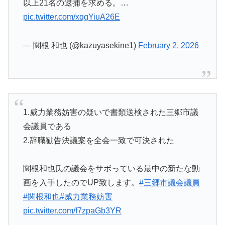
以上21名の逮捕を求める。…
pic.twitter.com/xqgYiuA26E
— 関根 和也 (@kazuyasekine1)
February 2, 2026
1.威力業務妨害の疑いで書類送検された三郷市議
会議員である
2.辞職勧告決議案を全会一致で可決された
関根和也氏の議会をサボっている最中の新たな動
画を入手したのでUP致します。
#三郷市議会議員
#関根和也
#威力業務妨害
pic.twitter.com/f7zpaGb3YR