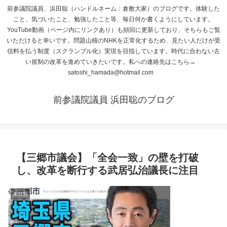
前参議院議員、浜田聡（ハンドルネーム：倉敷大家）のブログです。体験した
こと、気づいたこと、勉強したこと等、毎日何か書くようにしています。
YouTube動画（ページ内にリンクあり）も頻回に更新しており、そちらもご覧
いただけると幸いです。問題山積のNHKを正常化するため、見たい人だけが受
信料を払う制度（スクランブル化）実現を目指しています。時代に合わない古
い規制の改革を進めていきたいです。私への連絡先はこちら→
satoshi_hamada@hotmail.com
前参議院議員 浜田聡のブログ
【三郷市議会】「全会一致」の壁を打破
し、改革を断行する武居弘治議長に注目
未分類