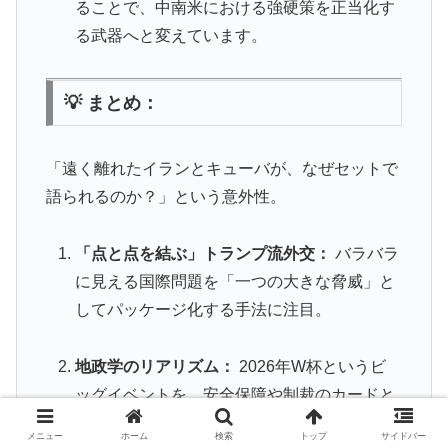
ることで、中南米における強硬策を正当化す
る武器へと変えています。
💡 まとめ：
「遠く離れたイランとキューバが、なぜセットで
語られるのか？」という意外性。
「点と点を結ぶ」トランプ流外交：
バラバラ
に見える国際問題を「一つの大きな脅威」と
してパッケージ化する手法に注目。
地政学のリアリズム：
2026年W杯というビ
ッグイベントを、安全保障や制裁のカードと
して利用する冷徹な戦略眼。
メニュー
ホーム
検索
トップ
サイドバー