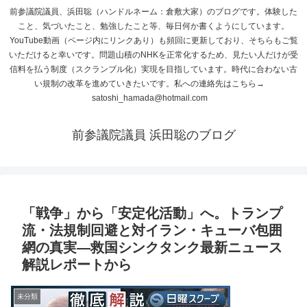
前参議院議員、浜田聡（ハンドルネーム：倉敷大家）のブログです。体験した
こと、気づいたこと、勉強したこと等、毎日何か書くようにしています。
YouTube動画（ページ内にリンクあり）も頻回に更新しており、そちらもご覧
いただけると幸いです。問題山積のNHKを正常化するため、見たい人だけが受
信料を払う制度（スクランブル化）実現を目指しています。時代に合わない古
い規制の改革を進めていきたいです。私への連絡先はこちら→
satoshi_hamada@hotmail.com
前参議院議員 浜田聡のブログ
「戦争」から「安定化活動」へ。トランプ
流・法規制回避と対イラン・キューバ包囲
網の真実―救国シンクタンク最新ニュース
解説レポートから
未分類