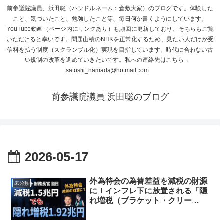
前参議院議員、浜田聡（ハンドルネーム：倉敷大家）のブログです。体験した
こと、気づいたこと、勉強したこと等、毎日何か書くようにしています。
YouTube動画（ページ内にリンクあり）も頻回に更新しており、そちらもご覧
いただけると幸いです。問題山積のNHKを正常化するため、見たい人だけが受
信料を払う制度（スクランブル化）実現を目指しています。時代に合わない古
い規制の改革を進めていきたいです。私への連絡先はこちら→
satoshi_hamada@hotmail.com
前参議院議員 浜田聡のブログ
2026-05-17
外為特会の為替差益を減税の財源
未分類
に！インフレ下に放置される「隠
れ増税（ブラケット・クリー
プ）」を打破せよ