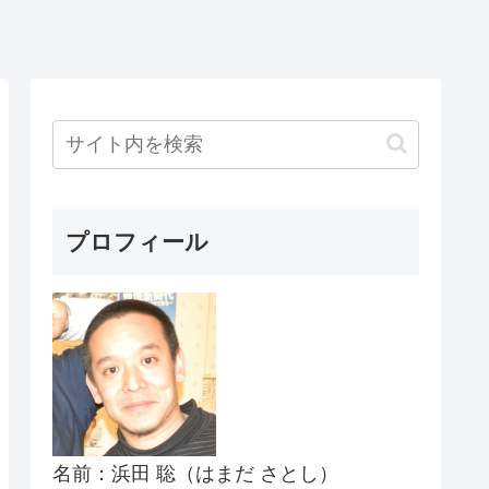
プロフィール
名前：浜田 聡（はまだ さとし）