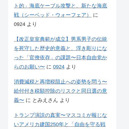
ト的」海底ケーブル攻撃と、新たな海底
戦（シーベッド・ウォーフェア）
に
0924
より
【改正皇室典範が成立】男系男子の伝統
を死守した歴史的意義と、浮き彫りにな
った「官僚依存」の課題〜日本自由党か
らのお願い〜
に
0924
より
消費減税と再増税阻止への姿勢を問う〜
給付付き税額控除のリスクと同日選の意
義〜
に
とみえさん
より
トランプ演説の真実〜マスコミが報じな
いアメリカ建国250年と「自由を守る戦