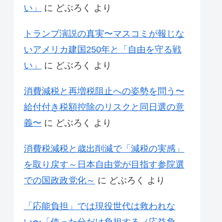
い」
に
どぶろく
より
トランプ演説の真実〜マスコミが報じな
いアメリカ建国250年と「自由を守る戦
い」
に
どぶろく
より
消費減税と再増税阻止への姿勢を問う〜
給付付き税額控除のリスクと同日選の意
義〜
に
どぶろく
より
消費税減税と歳出削減で「減税の実感」
を取り戻す～日本自由党が目指す参院選
での国政政党化～
に
どぶろく
より
「応能負担」では現役世代は救われな