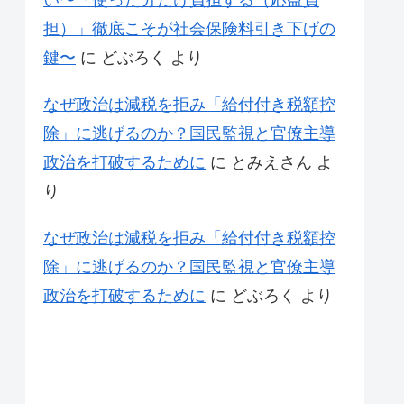
い〜「使った分だけ負担する（応益負
担）」徹底こそが社会保険料引き下げの
鍵〜
に
どぶろく
より
なぜ政治は減税を拒み「給付付き税額控
除」に逃げるのか？国民監視と官僚主導
政治を打破するために
に
とみえさん
よ
り
なぜ政治は減税を拒み「給付付き税額控
除」に逃げるのか？国民監視と官僚主導
政治を打破するために
に
どぶろく
より