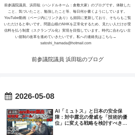
前参議院議員、浜田聡（ハンドルネーム：倉敷大家）のブログです。体験した
こと、気づいたこと、勉強したこと等、毎日何か書くようにしています。
YouTube動画（ページ内にリンクあり）も頻回に更新しており、そちらもご覧
いただけると幸いです。問題山積のNHKを正常化するため、見たい人だけが受
信料を払う制度（スクランブル化）実現を目指しています。時代に合わない古
い規制の改革を進めていきたいです。私への連絡先はこちら→
satoshi_hamada@hotmail.com
前参議院議員 浜田聡のブログ
2026-05-08
AI「ミュトス」と日本の安全保
未分類
障：対中露北の脅威を「技術的優
位」に変える戦略を検討すべきで
は？