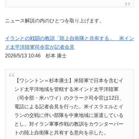
ニュース解説の内のひとつを取り上げます。
イランとの戦闘の教訓「陸上自衛隊と共有する」 米イン
ド太平洋陸軍司令官が記者会見
2026/5/13 10:46 杉本 康士
【ワシントン＝杉本康士】米陸軍で日本を含むイ
ンド太平洋地域を管轄する米インド太平洋陸軍
（司令部・米ハワイ）のクラーク司令官は12日、
電話による記者会見を行った。米イスラエルとイ
ランの交戦に伴い部隊を中東地域に派遣している
とし、対イラン軍事作戦の教訓をカウンターパー
トの陸上自衛隊と共有する意向を示した。