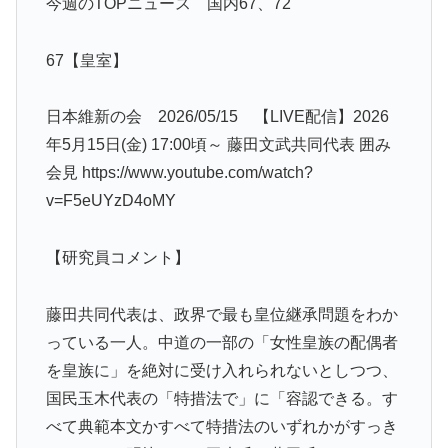
今週のTOPニュース 国内67、72
67【皇室】
日本維新の会 2026/05/15 【LIVE配信】2026
年5月15日(金) 17:00頃～ 藤田文武共同代表 囲み
会見 https://www.youtube.com/watch?
v=F5eUYzD4oMY
【研究員コメント】
藤田共同代表は、政界で最も皇位継承問題をわか
っている一人。中道の一部の「女性皇族の配偶者
を皇族に」を絶対に受け入れられないとしつつ、
国民玉木代表の「特措法で」に「容認できる。す
べて典範本文かすべて特措法のいずれかがすっき