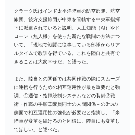
クラーク氏はインド太平洋陸軍の防空部隊、航空
旅団、後方支援旅団が中東を管轄する中央軍指揮
下に派遣されていると説明。人工知能（AI）やド
ローン（無人機）を使った新たな戦闘の方法につ
いて、「現地で戦闘に従事している部隊からリア
ルタイムで教訓を得ている。これを陸自と共有で
きることは大変幸せだ」と語った。
また、陸自との関係では共同作戦の際にスムーズ
に連携を行うための相互運用性が最も重要だと強
調。①通信・指揮統制システムなどの装備②戦
術・作戦の手順③隊員同士の人間関係－の3つの
側面で相互運用性の強化が必要だと指摘し、「米
陸軍が変革を続けるのと同様に、陸自にも変革し
てほしい」と述べた。