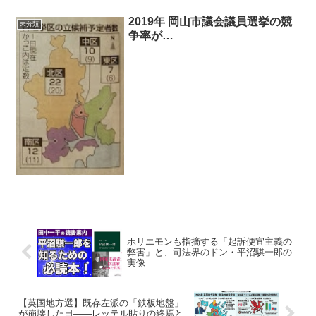
2019年 岡山市議会議員選挙の競
未分類
争率が…
ホリエモンも指摘する「起訴便宜主義の
弊害」と、司法界のドン・平沼騏一郎の
実像
【英国地方選】既存左派の「鉄板地盤」
が崩壊した日――レッテル貼りの終焉と