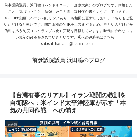
前参議院議員、浜田聡（ハンドルネーム：倉敷大家）のブログです。体験した
こと、気づいたこと、勉強したこと等、毎日何か書くようにしています。
YouTube動画（ページ内にリンクあり）も頻回に更新しており、そちらもご覧
いただけると幸いです。問題山積のNHKを正常化するため、見たい人だけが受
信料を払う制度（スクランブル化）実現を目指しています。時代に合わない古
い規制の改革を進めていきたいです。私への連絡先はこちら→
satoshi_hamada@hotmail.com
前参議院議員 浜田聡のブログ
【台湾有事のリアル】イラン戦闘の教訓を
自衛隊へ：米インド太平洋陸軍が示す「本
気の共同作戦」への備え
未分類