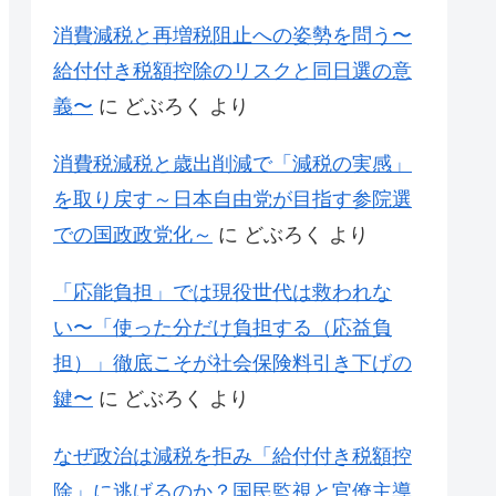
消費減税と再増税阻止への姿勢を問う〜
給付付き税額控除のリスクと同日選の意
義〜
に
どぶろく
より
消費税減税と歳出削減で「減税の実感」
を取り戻す～日本自由党が目指す参院選
での国政政党化～
に
どぶろく
より
「応能負担」では現役世代は救われな
い〜「使った分だけ負担する（応益負
担）」徹底こそが社会保険料引き下げの
鍵〜
に
どぶろく
より
なぜ政治は減税を拒み「給付付き税額控
除」に逃げるのか？国民監視と官僚主導