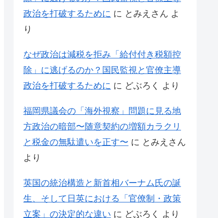
政治を打破するために
に
とみえさん
よ
り
なぜ政治は減税を拒み「給付付き税額控
除」に逃げるのか？国民監視と官僚主導
政治を打破するために
に
どぶろく
より
福岡県議会の「海外視察」問題に見る地
方政治の暗部〜随意契約の増額カラクリ
と税金の無駄遣いを正す〜
に
とみえさん
より
英国の統治構造と新首相バーナム氏の誕
生、そして日英における「官僚制・政策
立案」の決定的な違い
に
どぶろく
より