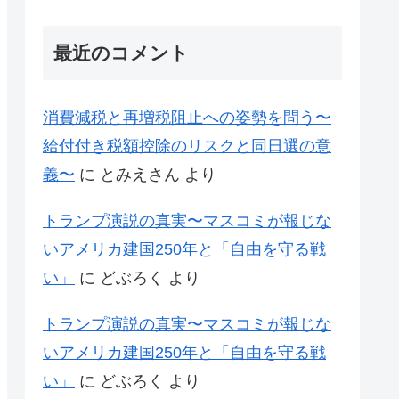
最近のコメント
消費減税と再増税阻止への姿勢を問う〜
給付付き税額控除のリスクと同日選の意
義〜
に
とみえさん
より
トランプ演説の真実〜マスコミが報じな
いアメリカ建国250年と「自由を守る戦
い」
に
どぶろく
より
トランプ演説の真実〜マスコミが報じな
いアメリカ建国250年と「自由を守る戦
い」
に
どぶろく
より