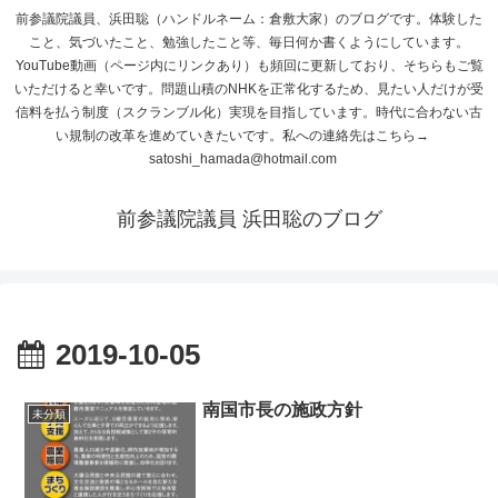
前参議院議員、浜田聡（ハンドルネーム：倉敷大家）のブログです。体験した
こと、気づいたこと、勉強したこと等、毎日何か書くようにしています。
YouTube動画（ページ内にリンクあり）も頻回に更新しており、そちらもご覧
いただけると幸いです。問題山積のNHKを正常化するため、見たい人だけが受
信料を払う制度（スクランブル化）実現を目指しています。時代に合わない古
い規制の改革を進めていきたいです。私への連絡先はこちら→
satoshi_hamada@hotmail.com
前参議院議員 浜田聡のブログ
2019-10-05
南国市長の施政方針
未分類