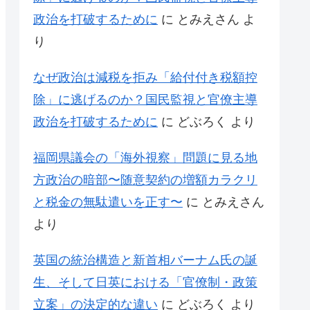
政治を打破するために
に
とみえさん
よ
り
なぜ政治は減税を拒み「給付付き税額控
除」に逃げるのか？国民監視と官僚主導
政治を打破するために
に
どぶろく
より
福岡県議会の「海外視察」問題に見る地
方政治の暗部〜随意契約の増額カラクリ
と税金の無駄遣いを正す〜
に
とみえさん
より
英国の統治構造と新首相バーナム氏の誕
生、そして日英における「官僚制・政策
立案」の決定的な違い
に
どぶろく
より