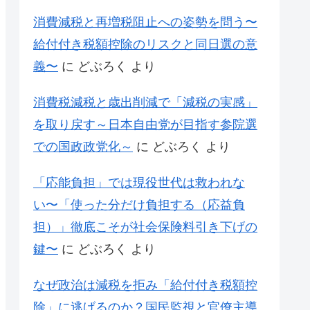
消費減税と再増税阻止への姿勢を問う〜
給付付き税額控除のリスクと同日選の意
義〜
に
どぶろく
より
消費税減税と歳出削減で「減税の実感」
を取り戻す～日本自由党が目指す参院選
での国政政党化～
に
どぶろく
より
「応能負担」では現役世代は救われな
い〜「使った分だけ負担する（応益負
担）」徹底こそが社会保険料引き下げの
鍵〜
に
どぶろく
より
なぜ政治は減税を拒み「給付付き税額控
除」に逃げるのか？国民監視と官僚主導