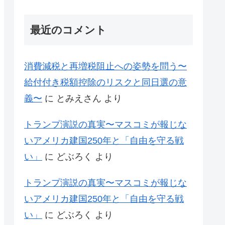
最近のコメント
消費減税と再増税阻止への姿勢を問う〜
給付付き税額控除のリスクと同日選の意
義〜
に
とみえさん
より
トランプ演説の真実〜マスコミが報じな
いアメリカ建国250年と「自由を守る戦
い」
に
どぶろく
より
トランプ演説の真実〜マスコミが報じな
いアメリカ建国250年と「自由を守る戦
い」
に
どぶろく
より