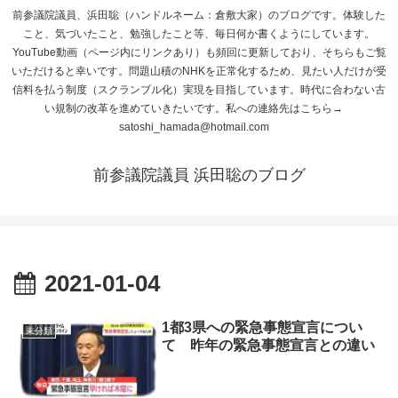
前参議院議員、浜田聡（ハンドルネーム：倉敷大家）のブログです。体験した
こと、気づいたこと、勉強したこと等、毎日何か書くようにしています。
YouTube動画（ページ内にリンクあり）も頻回に更新しており、そちらもご覧
いただけると幸いです。問題山積のNHKを正常化するため、見たい人だけが受
信料を払う制度（スクランブル化）実現を目指しています。時代に合わない古
い規制の改革を進めていきたいです。私への連絡先はこちら→
satoshi_hamada@hotmail.com
前参議院議員 浜田聡のブログ
2021-01-04
1都3県への緊急事態宣言につい
未分類
て 昨年の緊急事態宣言との違い