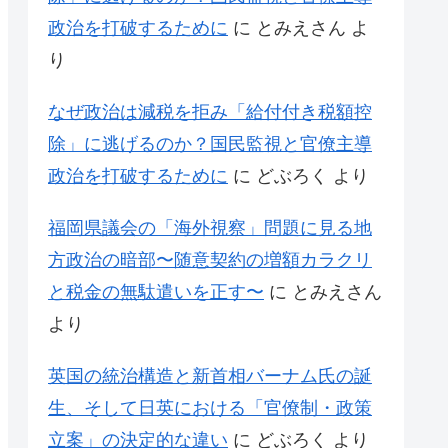
政治を打破するために
に
とみえさん
よ
り
なぜ政治は減税を拒み「給付付き税額控
除」に逃げるのか？国民監視と官僚主導
政治を打破するために
に
どぶろく
より
福岡県議会の「海外視察」問題に見る地
方政治の暗部〜随意契約の増額カラクリ
と税金の無駄遣いを正す〜
に
とみえさん
より
英国の統治構造と新首相バーナム氏の誕
生、そして日英における「官僚制・政策
立案」の決定的な違い
に
どぶろく
より