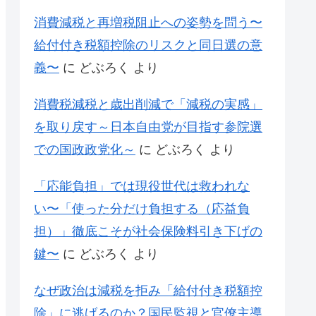
消費減税と再増税阻止への姿勢を問う〜
給付付き税額控除のリスクと同日選の意
義〜
に
どぶろく
より
消費税減税と歳出削減で「減税の実感」
を取り戻す～日本自由党が目指す参院選
での国政政党化～
に
どぶろく
より
「応能負担」では現役世代は救われな
い〜「使った分だけ負担する（応益負
担）」徹底こそが社会保険料引き下げの
鍵〜
に
どぶろく
より
なぜ政治は減税を拒み「給付付き税額控
除」に逃げるのか？国民監視と官僚主導