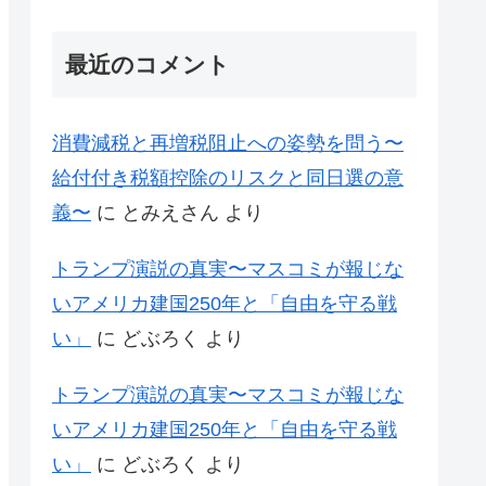
最近のコメント
消費減税と再増税阻止への姿勢を問う〜
給付付き税額控除のリスクと同日選の意
義〜
に
とみえさん
より
トランプ演説の真実〜マスコミが報じな
いアメリカ建国250年と「自由を守る戦
い」
に
どぶろく
より
トランプ演説の真実〜マスコミが報じな
いアメリカ建国250年と「自由を守る戦
い」
に
どぶろく
より