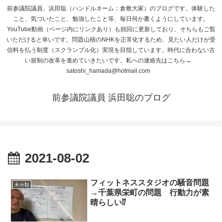
前参議院議員、浜田聡（ハンドルネーム：倉敷大家）のブログです。体験した
こと、気づいたこと、勉強したこと等、毎日何か書くようにしています。
YouTube動画（ページ内にリンクあり）も頻回に更新しており、そちらもご覧
いただけると幸いです。問題山積のNHKを正常化するため、見たい人だけが受
信料を払う制度（スクランブル化）実現を目指しています。時代に合わない古
い規制の改革を進めていきたいです。私への連絡先はこちら→
satoshi_hamada@hotmail.com
前参議院議員 浜田聡のブログ
2021-08-02
フィットネススタジオの騒音問題
未分類
→千葉県栄町の問題 行動力が素
晴らしい⁉