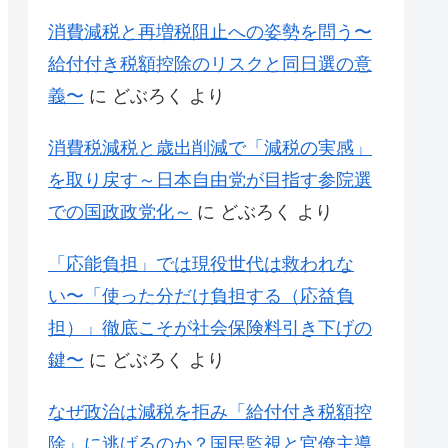
消費減税と再増税阻止への姿勢を問う〜
給付付き税額控除のリスクと同日選の意
義〜
に
どぶろく
より
消費税減税と歳出削減で「減税の実感」
を取り戻す～日本自由党が目指す参院選
での国政政党化～
に
どぶろく
より
「応能負担」では現役世代は救われな
い〜「使った分だけ負担する（応益負
担）」徹底こそが社会保険料引き下げの
鍵〜
に
どぶろく
より
なぜ政治は減税を拒み「給付付き税額控
除」に逃げるのか？国民監視と官僚主導