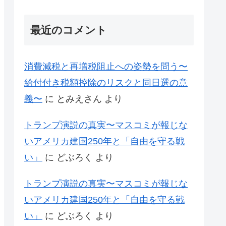
最近のコメント
消費減税と再増税阻止への姿勢を問う〜
給付付き税額控除のリスクと同日選の意
義〜
に
とみえさん
より
トランプ演説の真実〜マスコミが報じな
いアメリカ建国250年と「自由を守る戦
い」
に
どぶろく
より
トランプ演説の真実〜マスコミが報じな
いアメリカ建国250年と「自由を守る戦
い」
に
どぶろく
より