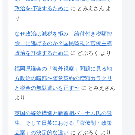
政治を打破するために
に
とみえさん
よ
り
なぜ政治は減税を拒み「給付付き税額控
除」に逃げるのか？国民監視と官僚主導
政治を打破するために
に
どぶろく
より
福岡県議会の「海外視察」問題に見る地
方政治の暗部〜随意契約の増額カラクリ
と税金の無駄遣いを正す〜
に
とみえさん
より
英国の統治構造と新首相バーナム氏の誕
生、そして日英における「官僚制・政策
立案」の決定的な違い
に
どぶろく
より