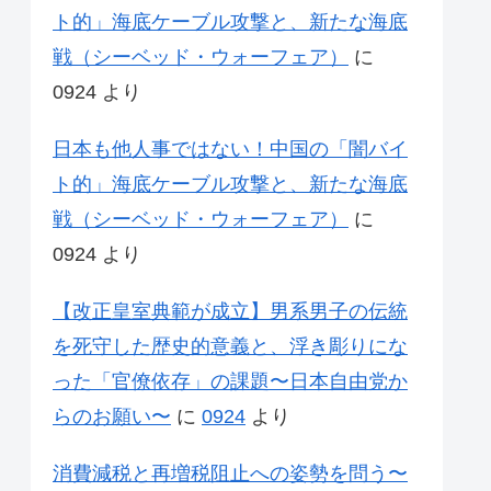
ト的」海底ケーブル攻撃と、新たな海底
戦（シーベッド・ウォーフェア）
に
0924
より
日本も他人事ではない！中国の「闇バイ
ト的」海底ケーブル攻撃と、新たな海底
戦（シーベッド・ウォーフェア）
に
0924
より
【改正皇室典範が成立】男系男子の伝統
を死守した歴史的意義と、浮き彫りにな
った「官僚依存」の課題〜日本自由党か
らのお願い〜
に
0924
より
消費減税と再増税阻止への姿勢を問う〜