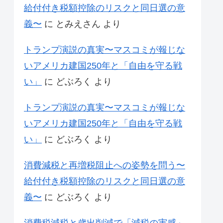
給付付き税額控除のリスクと同日選の意
義〜
に
とみえさん
より
トランプ演説の真実〜マスコミが報じな
いアメリカ建国250年と「自由を守る戦
い」
に
どぶろく
より
トランプ演説の真実〜マスコミが報じな
いアメリカ建国250年と「自由を守る戦
い」
に
どぶろく
より
消費減税と再増税阻止への姿勢を問う〜
給付付き税額控除のリスクと同日選の意
義〜
に
どぶろく
より