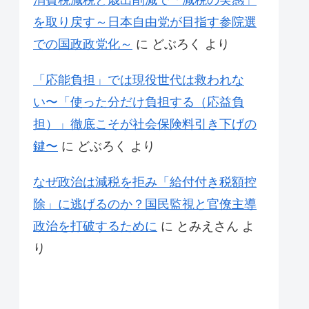
消費税減税と歳出削減で「減税の実感」
を取り戻す～日本自由党が目指す参院選
での国政政党化～
に
どぶろく
より
「応能負担」では現役世代は救われな
い〜「使った分だけ負担する（応益負
担）」徹底こそが社会保険料引き下げの
鍵〜
に
どぶろく
より
なぜ政治は減税を拒み「給付付き税額控
除」に逃げるのか？国民監視と官僚主導
政治を打破するために
に
とみえさん
よ
り