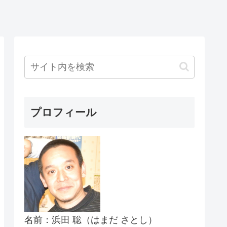
プロフィール
名前：浜田 聡（はまだ さとし）