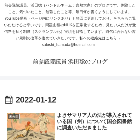
前参議院議員、浜田聡（ハンドルネーム：倉敷大家）のブログです。体験した
こと、気づいたこと、勉強したこと等、毎日何か書くようにしています。
YouTube動画（ページ内にリンクあり）も頻回に更新しており、そちらもご覧
いただけると幸いです。問題山積のNHKを正常化するため、見たい人だけが受
信料を払う制度（スクランブル化）実現を目指しています。時代に合わない古
い規制の改革を進めていきたいです。私への連絡先はこちら→
satoshi_hamada@hotmail.com
前参議院議員 浜田聡のブログ
2022-01-12
よきサマリア人の法が導入されて
未分類
いる国（州）について国会図書館
に調査いただきました