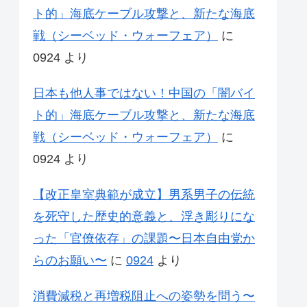
ト的」海底ケーブル攻撃と、新たな海底
戦（シーベッド・ウォーフェア）
に
0924
より
日本も他人事ではない！中国の「闇バイ
ト的」海底ケーブル攻撃と、新たな海底
戦（シーベッド・ウォーフェア）
に
0924
より
【改正皇室典範が成立】男系男子の伝統
を死守した歴史的意義と、浮き彫りにな
った「官僚依存」の課題〜日本自由党か
らのお願い〜
に
0924
より
消費減税と再増税阻止への姿勢を問う〜