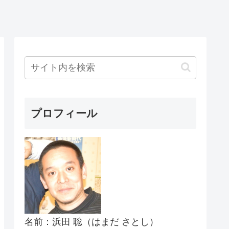
プロフィール
名前：浜田 聡（はまだ さとし）