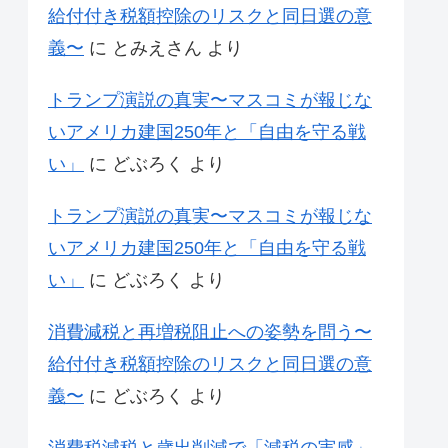
給付付き税額控除のリスクと同日選の意
義〜
に
とみえさん
より
トランプ演説の真実〜マスコミが報じな
いアメリカ建国250年と「自由を守る戦
い」
に
どぶろく
より
トランプ演説の真実〜マスコミが報じな
いアメリカ建国250年と「自由を守る戦
い」
に
どぶろく
より
消費減税と再増税阻止への姿勢を問う〜
給付付き税額控除のリスクと同日選の意
義〜
に
どぶろく
より