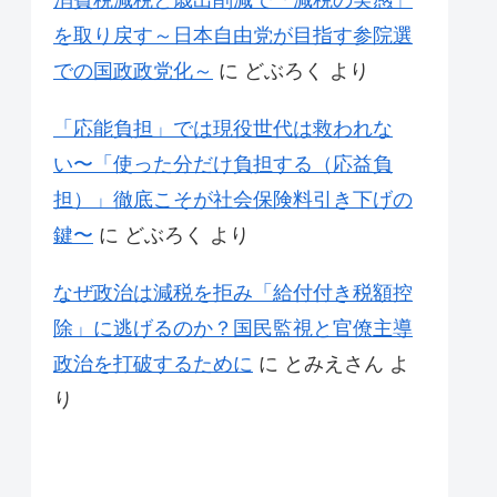
消費税減税と歳出削減で「減税の実感」
を取り戻す～日本自由党が目指す参院選
での国政政党化～
に
どぶろく
より
「応能負担」では現役世代は救われな
い〜「使った分だけ負担する（応益負
担）」徹底こそが社会保険料引き下げの
鍵〜
に
どぶろく
より
なぜ政治は減税を拒み「給付付き税額控
除」に逃げるのか？国民監視と官僚主導
政治を打破するために
に
とみえさん
よ
り