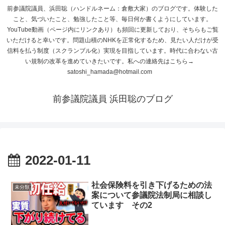
前参議院議員、浜田聡（ハンドルネーム：倉敷大家）のブログです。体験した
こと、気づいたこと、勉強したこと等、毎日何か書くようにしています。
YouTube動画（ページ内にリンクあり）も頻回に更新しており、そちらもご覧
いただけると幸いです。問題山積のNHKを正常化するため、見たい人だけが受
信料を払う制度（スクランブル化）実現を目指しています。時代に合わない古
い規制の改革を進めていきたいです。私への連絡先はこちら→
satoshi_hamada@hotmail.com
前参議院議員 浜田聡のブログ
2022-01-11
社会保険料を引き下げるための法
未分類
案について参議院法制局に相談し
ています その2