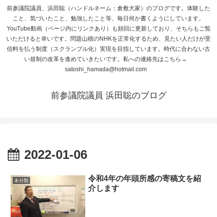
前参議院議員、浜田聡（ハンドルネーム：倉敷大家）のブログです。体験した
こと、気づいたこと、勉強したこと等、毎日何か書くようにしています。
YouTube動画（ページ内にリンクあり）も頻回に更新しており、そちらもご覧
いただけると幸いです。問題山積のNHKを正常化するため、見たい人だけが受
信料を払う制度（スクランブル化）実現を目指しています。時代に合わない古
い規制の改革を進めていきたいです。私への連絡先はこちら→
satoshi_hamada@hotmail.com
前参議院議員 浜田聡のブログ
2022-01-06
令和4年の年頭所感の寄稿文を紹
未分類
介します