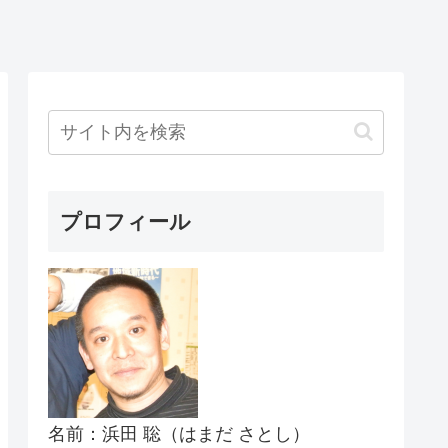
プロフィール
名前：浜田 聡（はまだ さとし）