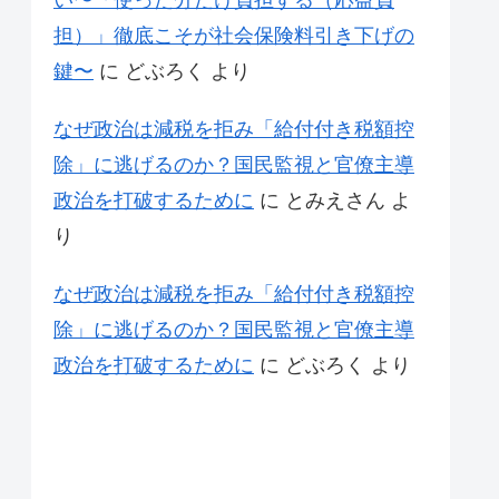
い〜「使った分だけ負担する（応益負
担）」徹底こそが社会保険料引き下げの
鍵〜
に
どぶろく
より
なぜ政治は減税を拒み「給付付き税額控
除」に逃げるのか？国民監視と官僚主導
政治を打破するために
に
とみえさん
よ
り
なぜ政治は減税を拒み「給付付き税額控
除」に逃げるのか？国民監視と官僚主導
政治を打破するために
に
どぶろく
より