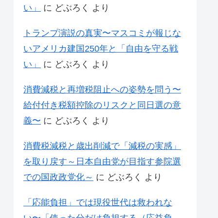
い」
に
どぶろく
より
トランプ演説の真実〜マスコミが報じな
いアメリカ建国250年と「自由を守る戦
い」
に
どぶろく
より
消費減税と再増税阻止への姿勢を問う〜
給付付き税額控除のリスクと同日選の意
義〜
に
どぶろく
より
消費税減税と歳出削減で「減税の実感」
を取り戻す～日本自由党が目指す参院選
での国政政党化～
に
どぶろく
より
「応能負担」では現役世代は救われな