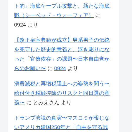
ト的」海底ケーブル攻撃と、新たな海底
戦（シーベッド・ウォーフェア）
に
0924
より
【改正皇室典範が成立】男系男子の伝統
を死守した歴史的意義と、浮き彫りにな
った「官僚依存」の課題〜日本自由党か
らのお願い〜
に
0924
より
消費減税と再増税阻止への姿勢を問う〜
給付付き税額控除のリスクと同日選の意
義〜
に
とみえさん
より
トランプ演説の真実〜マスコミが報じな
いアメリカ建国250年と「自由を守る戦