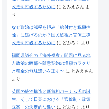
政治を打破するために
に
とみえさん
よ
り
なぜ政治は減税を拒み「給付付き税額控
除」に逃げるのか？国民監視と官僚主導
政治を打破するために
に
どぶろく
より
福岡県議会の「海外視察」問題に見る地
方政治の暗部〜随意契約の増額カラクリ
と税金の無駄遣いを正す〜
に
とみえさん
より
英国の統治構造と新首相バーナム氏の誕
生、そして日英における「官僚制・政策
立案」の決定的な違い
に
どぶろく
より