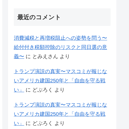
最近のコメント
消費減税と再増税阻止への姿勢を問う〜
給付付き税額控除のリスクと同日選の意
義〜
に
とみえさん
より
トランプ演説の真実〜マスコミが報じな
いアメリカ建国250年と「自由を守る戦
い」
に
どぶろく
より
トランプ演説の真実〜マスコミが報じな
いアメリカ建国250年と「自由を守る戦
い」
に
どぶろく
より