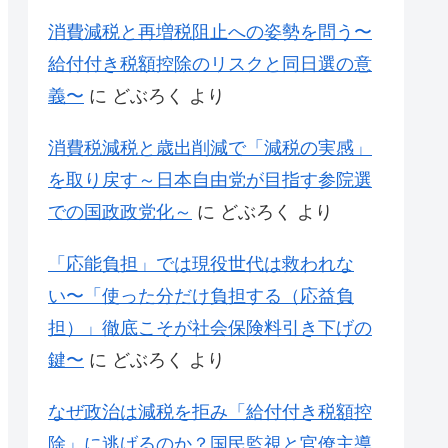
消費減税と再増税阻止への姿勢を問う〜
給付付き税額控除のリスクと同日選の意
義〜
に
どぶろく
より
消費税減税と歳出削減で「減税の実感」
を取り戻す～日本自由党が目指す参院選
での国政政党化～
に
どぶろく
より
「応能負担」では現役世代は救われな
い〜「使った分だけ負担する（応益負
担）」徹底こそが社会保険料引き下げの
鍵〜
に
どぶろく
より
なぜ政治は減税を拒み「給付付き税額控
除」に逃げるのか？国民監視と官僚主導