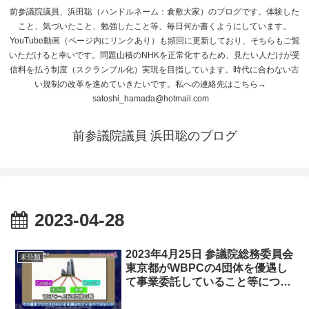
前参議院議員、浜田聡（ハンドルネーム：倉敷大家）のブログです。体験した
こと、気づいたこと、勉強したこと等、毎日何か書くようにしています。
YouTube動画（ページ内にリンクあり）も頻回に更新しており、そちらもご覧
いただけると幸いです。問題山積のNHKを正常化するため、見たい人だけが受
信料を払う制度（スクランブル化）実現を目指しています。時代に合わない古
い規制の改革を進めていきたいです。私への連絡先はこちら→
satoshi_hamada@hotmail.com
前参議院議員 浜田聡のブログ
2023-04-28
2023年4月25日 参議院総務委員会
未分類
東京都がWBPCの4団体を優遇し
て事業委託していること等につい
て質問しました