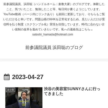
前参議院議員、浜田聡（ハンドルネーム：倉敷大家）のブログです。体験した
こと、気づいたこと、勉強したこと等、毎日何か書くようにしています。
YouTube動画（ページ内にリンクあり）も頻回に更新しており、そちらもご覧
いただけると幸いです。問題山積のNHKを正常化するため、見たい人だけが受
信料を払う制度（スクランブル化）実現を目指しています。時代に合わない古
い規制の改革を進めていきたいです。私への連絡先はこちら→
satoshi_hamada@hotmail.com
前参議院議員 浜田聡のブログ
2023-04-27
渋谷の美容室SUNNYさんに行っ
未分類
てきました