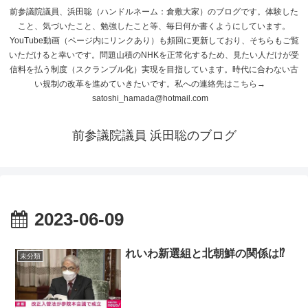
前参議院議員、浜田聡（ハンドルネーム：倉敷大家）のブログです。体験した
こと、気づいたこと、勉強したこと等、毎日何か書くようにしています。
YouTube動画（ページ内にリンクあり）も頻回に更新しており、そちらもご覧
いただけると幸いです。問題山積のNHKを正常化するため、見たい人だけが受
信料を払う制度（スクランブル化）実現を目指しています。時代に合わない古
い規制の改革を進めていきたいです。私への連絡先はこちら→
satoshi_hamada@hotmail.com
前参議院議員 浜田聡のブログ
2023-06-09
れいわ新選組と北朝鮮の関係は⁉
未分類