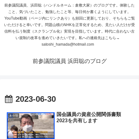
前参議院議員、浜田聡（ハンドルネーム：倉敷大家）のブログです。体験した
こと、気づいたこと、勉強したこと等、毎日何か書くようにしています。
YouTube動画（ページ内にリンクあり）も頻回に更新しており、そちらもご覧
いただけると幸いです。問題山積のNHKを正常化するため、見たい人だけが受
信料を払う制度（スクランブル化）実現を目指しています。時代に合わない古
い規制の改革を進めていきたいです。私への連絡先はこちら→
satoshi_hamada@hotmail.com
前参議院議員 浜田聡のブログ
2023-06-30
国会議員の資産公開関係書類
未分類
2023を共有します