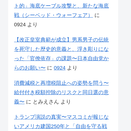
ト的」海底ケーブル攻撃と、新たな海底
戦（シーベッド・ウォーフェア）
に
0924
より
【改正皇室典範が成立】男系男子の伝統
を死守した歴史的意義と、浮き彫りにな
った「官僚依存」の課題〜日本自由党か
らのお願い〜
に
0924
より
消費減税と再増税阻止への姿勢を問う〜
給付付き税額控除のリスクと同日選の意
義〜
に
とみえさん
より
トランプ演説の真実〜マスコミが報じな
いアメリカ建国250年と「自由を守る戦