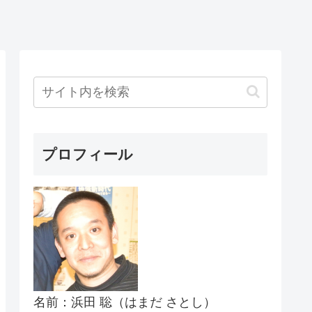
プロフィール
名前：浜田 聡（はまだ さとし）