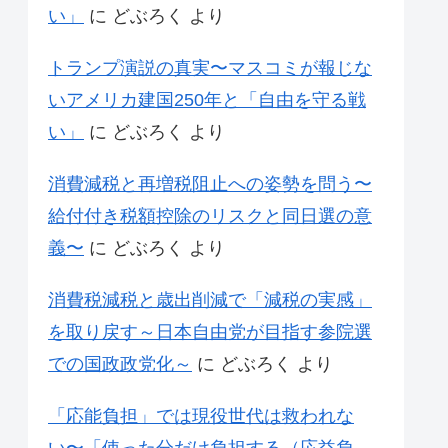
い」
に
どぶろく
より
トランプ演説の真実〜マスコミが報じな
いアメリカ建国250年と「自由を守る戦
い」
に
どぶろく
より
消費減税と再増税阻止への姿勢を問う〜
給付付き税額控除のリスクと同日選の意
義〜
に
どぶろく
より
消費税減税と歳出削減で「減税の実感」
を取り戻す～日本自由党が目指す参院選
での国政政党化～
に
どぶろく
より
「応能負担」では現役世代は救われな