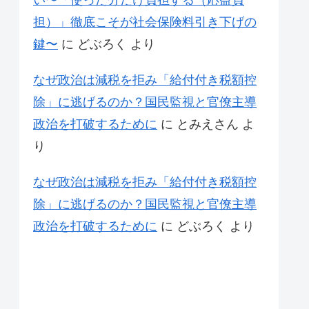
い〜「使った分だけ負担する（応益負
担）」徹底こそが社会保険料引き下げの
鍵〜
に
どぶろく
より
なぜ政治は減税を拒み「給付付き税額控
除」に逃げるのか？国民監視と官僚主導
政治を打破するために
に
とみえさん
よ
り
なぜ政治は減税を拒み「給付付き税額控
除」に逃げるのか？国民監視と官僚主導
政治を打破するために
に
どぶろく
より