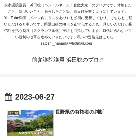
前参議院議員、浜田聡（ハンドルネーム：倉敷大家）のブログです。体験した
こと、気づいたこと、勉強したこと等、毎日何か書くようにしています。
YouTube動画（ページ内にリンクあり）も頻回に更新しており、そちらもご覧
いただけると幸いです。問題山積のNHKを正常化するため、見たい人だけが受
信料を払う制度（スクランブル化）実現を目指しています。時代に合わない古
い規制の改革を進めていきたいです。私への連絡先はこちら→
satoshi_hamada@hotmail.com
前参議院議員 浜田聡のブログ
2023-06-27
長野県の有権者の判断
未分類