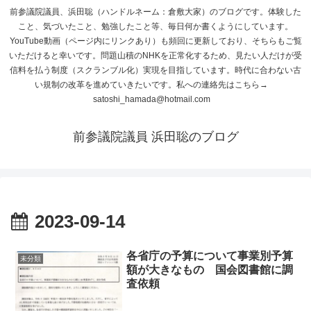
前参議院議員、浜田聡（ハンドルネーム：倉敷大家）のブログです。体験した
こと、気づいたこと、勉強したこと等、毎日何か書くようにしています。
YouTube動画（ページ内にリンクあり）も頻回に更新しており、そちらもご覧
いただけると幸いです。問題山積のNHKを正常化するため、見たい人だけが受
信料を払う制度（スクランブル化）実現を目指しています。時代に合わない古
い規制の改革を進めていきたいです。私への連絡先はこちら→
satoshi_hamada@hotmail.com
前参議院議員 浜田聡のブログ
2023-09-14
各省庁の予算について事業別予算
未分類
額が大きなもの 国会図書館に調
査依頼