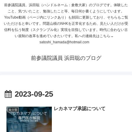
前参議院議員、浜田聡（ハンドルネーム：倉敷大家）のブログです。体験した
こと、気づいたこと、勉強したこと等、毎日何か書くようにしています。
YouTube動画（ページ内にリンクあり）も頻回に更新しており、そちらもご覧
いただけると幸いです。問題山積のNHKを正常化するため、見たい人だけが受
信料を払う制度（スクランブル化）実現を目指しています。時代に合わない古
い規制の改革を進めていきたいです。私への連絡先はこちら→
satoshi_hamada@hotmail.com
前参議院議員 浜田聡のブログ
2023-09-25
レカネマブ承認について
未分類