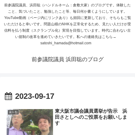
前参議院議員、浜田聡（ハンドルネーム：倉敷大家）のブログです。体験した
こと、気づいたこと、勉強したこと等、毎日何か書くようにしています。
YouTube動画（ページ内にリンクあり）も頻回に更新しており、そちらもご覧
いただけると幸いです。問題山積のNHKを正常化するため、見たい人だけが受
信料を払う制度（スクランブル化）実現を目指しています。時代に合わない古
い規制の改革を進めていきたいです。私への連絡先はこちら→
satoshi_hamada@hotmail.com
前参議院議員 浜田聡のブログ
2023-09-17
東大阪市議会議員選挙が告示 浜
未分類
田さとしへのご投票をお願いしま
す