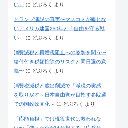
い」
に
どぶろく
より
トランプ演説の真実〜マスコミが報じな
いアメリカ建国250年と「自由を守る戦
い」
に
どぶろく
より
消費減税と再増税阻止への姿勢を問う〜
給付付き税額控除のリスクと同日選の意
義〜
に
どぶろく
より
消費税減税と歳出削減で「減税の実感」
を取り戻す～日本自由党が目指す参院選
での国政政党化～
に
どぶろく
より
「応能負担」では現役世代は救われな