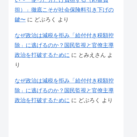
い〜「使った分だけ負担する（応益負
担）」徹底こそが社会保険料引き下げの
鍵〜
に
どぶろく
より
なぜ政治は減税を拒み「給付付き税額控
除」に逃げるのか？国民監視と官僚主導
政治を打破するために
に
とみえさん
よ
り
なぜ政治は減税を拒み「給付付き税額控
除」に逃げるのか？国民監視と官僚主導
政治を打破するために
に
どぶろく
より