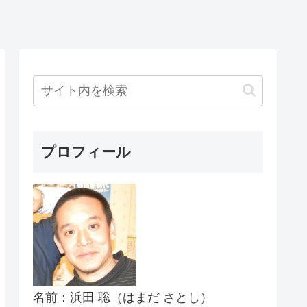
プロフィール
名前：浜田 聡（はまだ さとし）