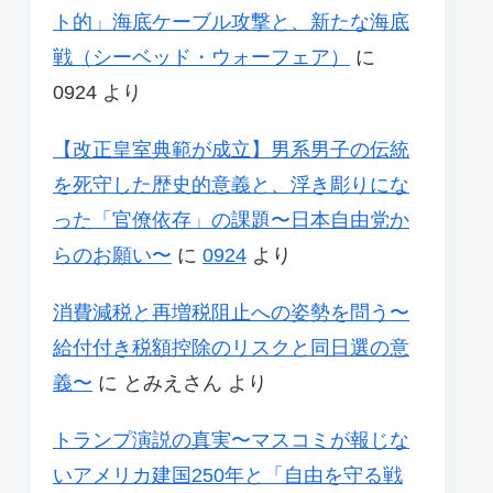
ト的」海底ケーブル攻撃と、新たな海底
戦（シーベッド・ウォーフェア）
に
0924
より
【改正皇室典範が成立】男系男子の伝統
を死守した歴史的意義と、浮き彫りにな
った「官僚依存」の課題〜日本自由党か
らのお願い〜
に
0924
より
消費減税と再増税阻止への姿勢を問う〜
給付付き税額控除のリスクと同日選の意
義〜
に
とみえさん
より
トランプ演説の真実〜マスコミが報じな
いアメリカ建国250年と「自由を守る戦