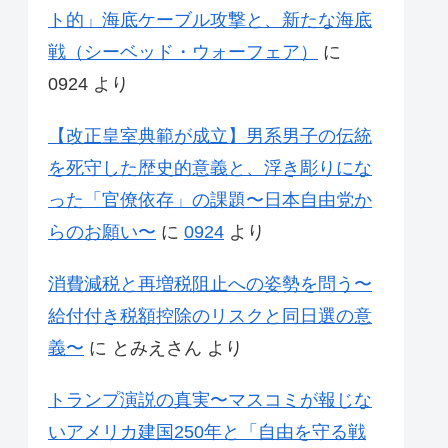
ト的」海底ケーブル攻撃と、新たな海底
戦（シーベッド・ウォーフェア）
に
0924
より
【改正皇室典範が成立】男系男子の伝統
を死守した歴史的意義と、浮き彫りにな
った「官僚依存」の課題〜日本自由党か
らのお願い〜
に
0924
より
消費減税と再増税阻止への姿勢を問う〜
給付付き税額控除のリスクと同日選の意
義〜
に
とみえさん
より
トランプ演説の真実〜マスコミが報じな
いアメリカ建国250年と「自由を守る戦