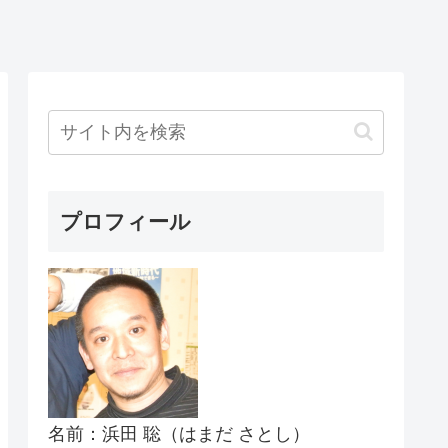
プロフィール
名前：浜田 聡（はまだ さとし）