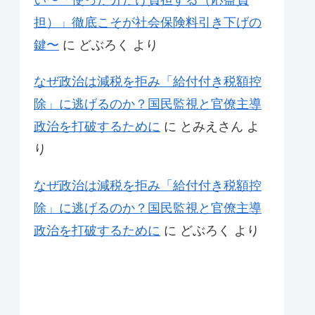
い〜「使った分だけ負担する（応益負
担）」徹底こそが社会保険料引き下げの
鍵〜
に
どぶろく
より
なぜ政治は減税を拒み「給付付き税額控
除」に逃げるのか？国民監視と官僚主導
政治を打破するために
に
とみえさん
よ
り
なぜ政治は減税を拒み「給付付き税額控
除」に逃げるのか？国民監視と官僚主導
政治を打破するために
に
どぶろく
より