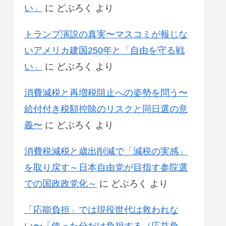
い」
に
どぶろく
より
トランプ演説の真実〜マスコミが報じな
いアメリカ建国250年と「自由を守る戦
い」
に
どぶろく
より
消費減税と再増税阻止への姿勢を問う〜
給付付き税額控除のリスクと同日選の意
義〜
に
どぶろく
より
消費税減税と歳出削減で「減税の実感」
を取り戻す～日本自由党が目指す参院選
での国政政党化～
に
どぶろく
より
「応能負担」では現役世代は救われな