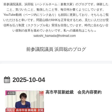
前参議院議員、浜田聡（ハンドルネーム：倉敷大家）のブログです。体験した
こと、気づいたこと、勉強したこと等、毎日何か書くようにしています。
YouTube動画（ページ内にリンクあり）も頻回に更新しており、そちらもご覧
いただけると幸いです。問題山積のNHKを正常化するため、見たい人だけが受
信料を払う制度（スクランブル化）実現を目指しています。時代に合わない古
い規制の改革を進めていきたいです。私への連絡先はこちら→
satoshi_hamada@hotmail.com
前参議院議員 浜田聡のブログ
2025-10-04
高市早苗新総裁 会見内容要約
未分類